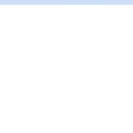
RTP PIONBET
nsasi
dalam
 yang
engan