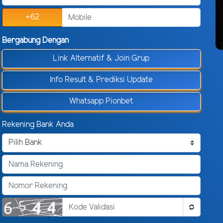
+62
Bergabung Dengan
Link Alternatif & Join Grup
Info Result & Prediksi Update
Whatsapp Pionbet
Rekening Bank Anda