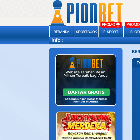
PROMO
PROM
BERANDA
SPORTBOOK
E-SPORT
SLOT
Info :
Selama
BE
D