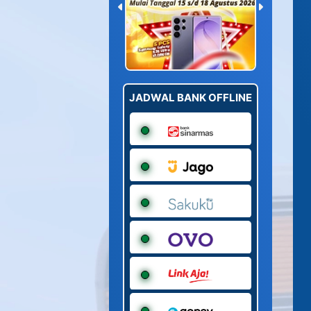
JADWAL BANK OFFLINE