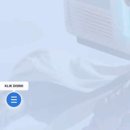
KLIK DISINI!