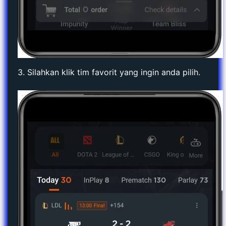
3. Silahkan klik tim favorit yang ingin anda pilih.