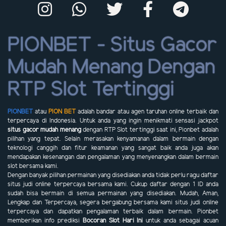
PIONBET - Situs Gacor
Mudah Menang Dengan
RTP Slot Tertinggi
PIONBET
atau
PION BET
adalah bandar atau agen taruhan online terbaik dan
terpercaya di Indonesia. Untuk anda yang ingin menikmati sensasi jackpot
situs gacor mudah menang
dengan RTP Slot tertinggi saat ini, Pionbet adalah
pilihan yang tepat. Selain merasakan kenyamanan dalam bermain dengan
teknologi canggih dan fitur keamanan yang sangat baik anda juga akan
mendapakan kesenangan dan pengalaman yang menyenangkan dalam bermain
slot bersama kami.
Dengan banyak pilihan permainan yang disediakan anda tidak perlu ragu daftar
situs judi online terpercaya bersama kami. Cukup daftar dengan 1 ID anda
sudah bisa bermain di semua permainan yang disediakan. Mudah, Aman,
Lengkap dan Terpercaya, segera bergabung bersama kami situs judi online
terpercaya dan dapatkan pengalaman terbaik dalam bermain. Pionbet
memberikan info prediksi
Bocoran Slot Hari Ini
untuk anda sebagai acuan