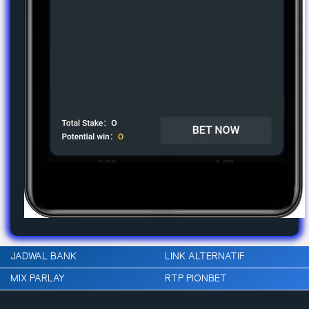
JADWAL BANK
LINK ALTERNATIF
MIX PARLAY
RTP PIONBET