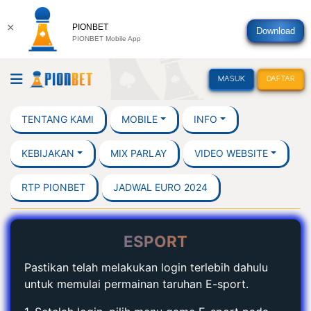
×
PIONBET
Download
PIONBET Mobile App
MASUK
DAFTAR
TENTANG KAMI
MOBILE
INFO
KEBIJAKAN
MIX PARLAY
VIDEO WEBSITE
RTP PIONBET
JADWAL EURO 2024
ESPORT
Pastikan telah melakukan login terlebih dahulu
untuk memulai permainan taruhan E-sport.