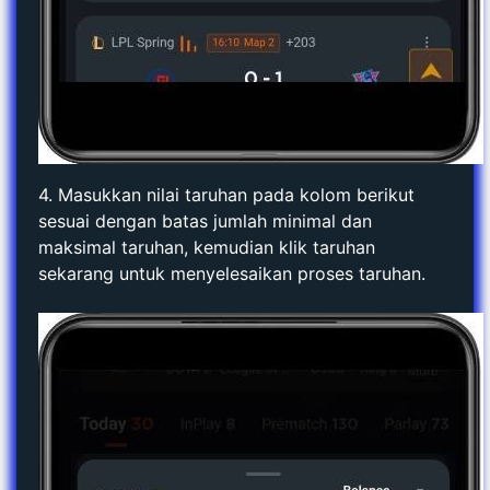
4. Masukkan nilai taruhan pada kolom berikut
sesuai dengan batas jumlah minimal dan
maksimal taruhan, kemudian klik taruhan
sekarang untuk menyelesaikan proses taruhan.