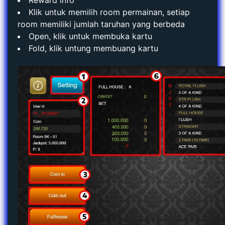
Reward info
Klik untuk memilih room permainan, setiap
room memiliki jumlah taruhan yang berbeda
Open, klik untuk membuka kartu
Fold, klik untung membuang kartu