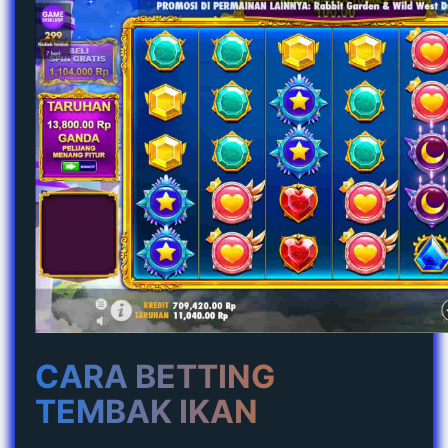
CARA BETTING
TEMBAK IKAN