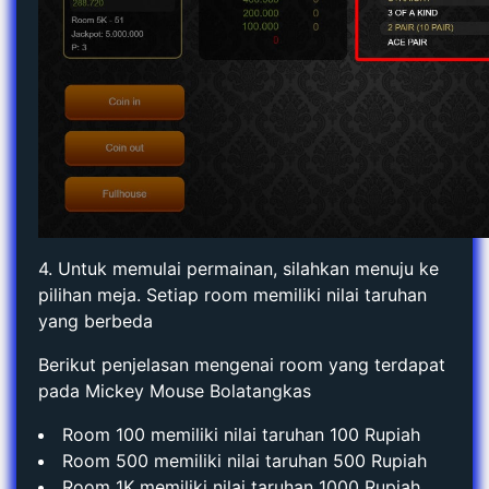
4. Untuk memulai permainan, silahkan menuju ke
pilihan meja. Setiap room memiliki nilai taruhan
yang berbeda
Berikut penjelasan mengenai room yang terdapat
pada Mickey Mouse Bolatangkas
Room 100 memiliki nilai taruhan 100 Rupiah
Room 500 memiliki nilai taruhan 500 Rupiah
Room 1K memiliki nilai taruhan 1000 Rupiah