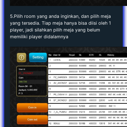
5.Pilih room yang anda inginkan, dan pilih meja
yang tersedia. Tiap meja hanya bisa diisi oleh 1
player, jadi silahkan pilih meja yang belum
memiliki player didalamnya