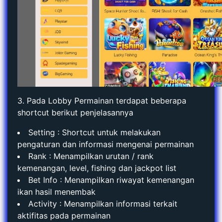
3. Pada Lobby Permainan terdapat beberapa
shortcut berikut penjelasannya
Setting : Shortcut untuk melakukan
pengaturan dan informasi mengenai permainan
Rank : Menampilkan urutan / rank
kemenangan, level, fishing dan jackpot list
Bet Info : Menampilkan riwayat kemenangan
ikan hasil menembak
Activity : Menampilkan informasi terkait
aktifitas pada permainan