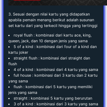
3. Sesuai dengan nilai kartu yang didapatkan
apabila pemain menang berikut adalah susunan
set kartu dari yang terkecil hingga yang tertinggi
royal flush : kombinasi dari kartu ace, king,
queen, jack, dan 10 dengan jenis yang sama
5 of a kind : kombinasi dari four of a kind dan
kartu joker
straight flush : kombinasi dari straight dan
flush
4 of a kind : kombinasi dari 4 kartu yang sama
full house : kombinasi dari 3 kartu dan 2 kartu
yang sama
flush : kombinasi dari 5 kartu yang memiliki
jenis yang sama
straight : kombinasi 5 kartu yang berurutan
3 of a kind : kombinasi dari 3 kartu yang sama