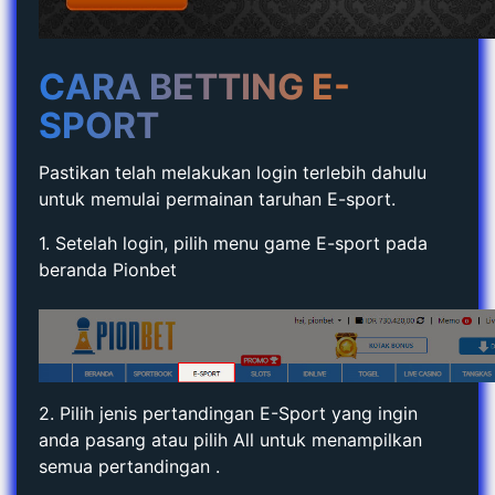
CARA BETTING E-
SPORT
Pastikan telah melakukan login terlebih dahulu
untuk memulai permainan taruhan E-sport.
1. Setelah login, pilih menu game E-sport pada
beranda Pionbet
2. Pilih jenis pertandingan E-Sport yang ingin
anda pasang atau pilih All untuk menampilkan
semua pertandingan .