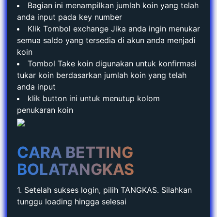
Bagian ini menampilkan jumlah koin yang telah
anda input pada key number
Klik Tombol exchange Jika anda ingin menukar
semua saldo yang tersedia di akun anda menjadi
koin
Tombol Take koin digunakan untuk konfirmasi
tukar koin berdasarkan jumlah koin yang telah
anda input
klik button ini untuk menutup kolom
penukaran koin
CARA BETTING
BOLATANGKAS
1. Setelah sukses login, pilih TANGKAS. Silahkan
tunggu loading hingga selesai