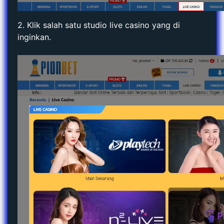
2. Klik salah satu studio live casino yang di
inginkan.