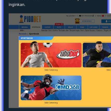
inginkan.