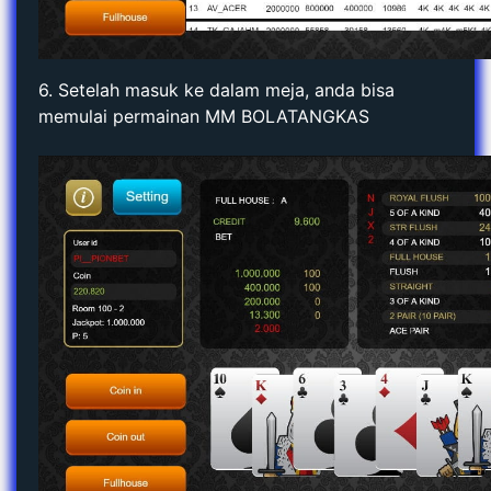
6. Setelah masuk ke dalam meja, anda bisa
memulai permainan MM BOLATANGKAS