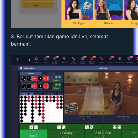
3. Berikut tampilan game idn live, selamat
bermain.