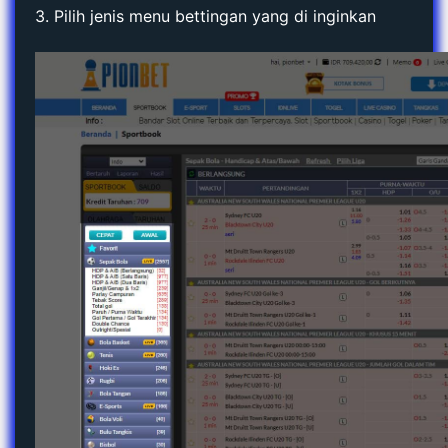
3. Pilih jenis menu bettingan yang di inginkan